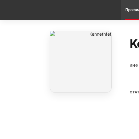
Профи
K
ИНФ
СТА