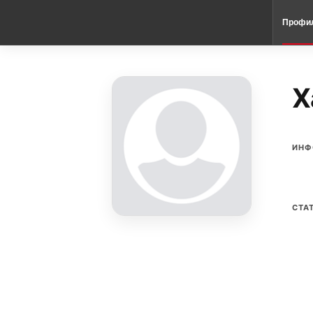
Профи
Х
ИНФ
СТА