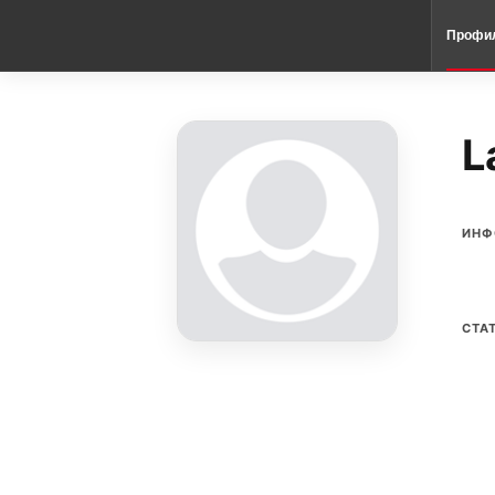
Профи
L
ИНФ
СТА