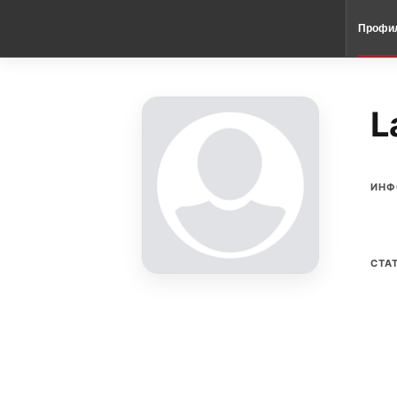
Профи
L
ИНФ
СТА