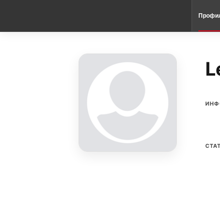
Профи
L
ИНФ
СТА