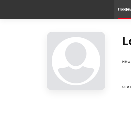
Профи
L
ИНФ
СТА