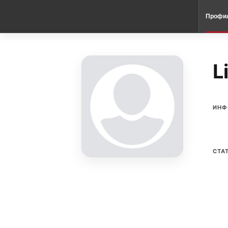
Профи
L
ИНФ
СТА