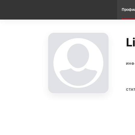
Профи
L
ИНФ
СТА