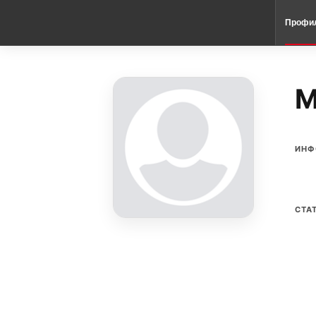
Профи
M
ИНФ
СТА