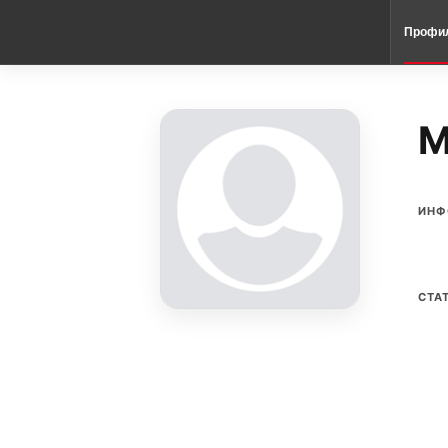
Профи
M
ИНФ
СТА