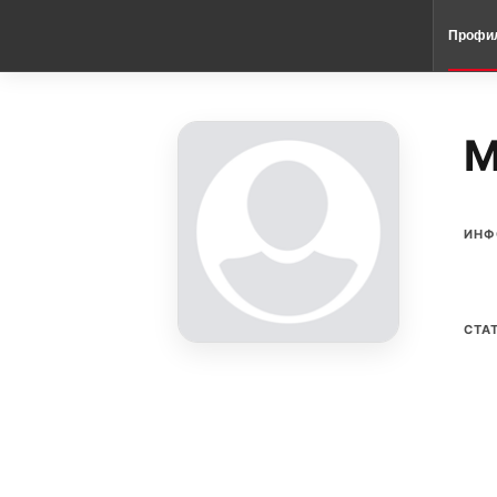
Профи
M
ИНФ
СТА