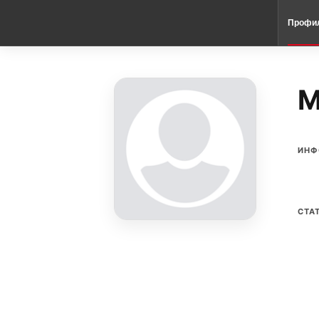
Профи
M
ИНФ
СТА