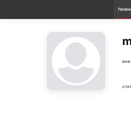
Профи
m
ИНФ
СТА