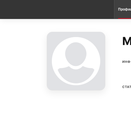
Профи
M
ИНФ
СТА