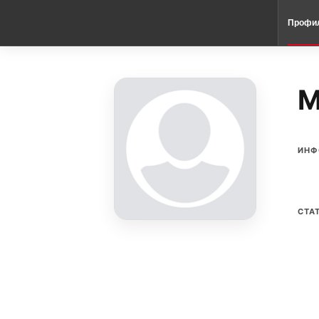
Профи
M
ИНФ
СТА