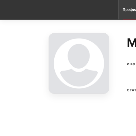
Профи
M
ИНФ
СТА