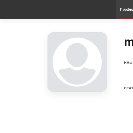
Профи
m
ИНФ
СТА