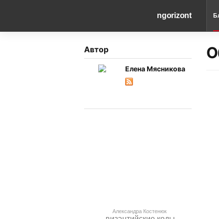
ngorizont
Б
О
Автор
Елена Мясникова
Александра Костенюк
византийские коды