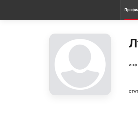
Профи
Л
ИНФ
СТА