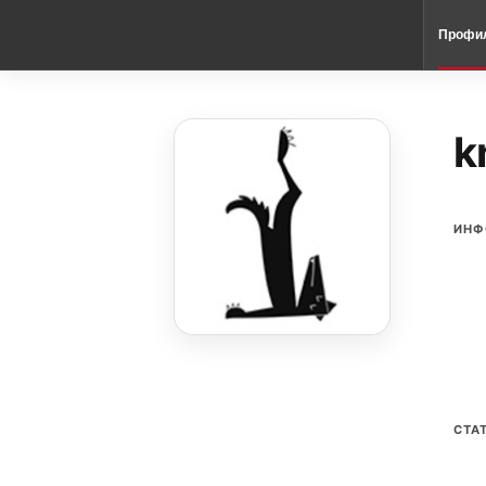
Профи
k
ИНФ
СТА