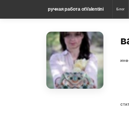
ручная работа otValentini
Блог
в
ИНФ
СТА