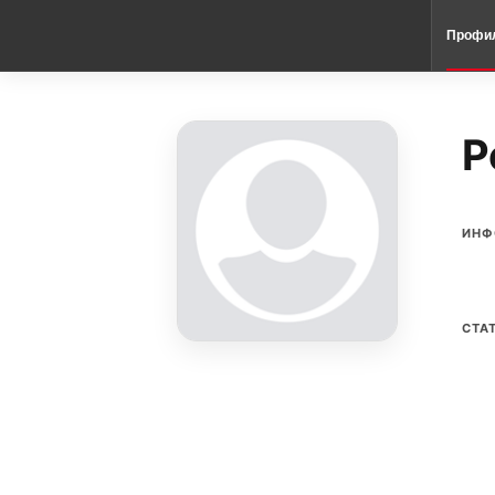
Профи
P
ИНФ
СТА