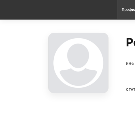
Профи
P
ИНФ
СТА