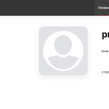
Профи
p
ИНФ
СТА