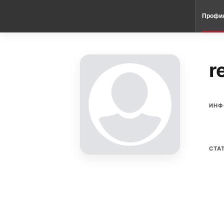
Профи
r
ИНФ
СТА