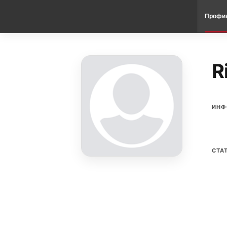
Профи
R
ИНФ
СТА