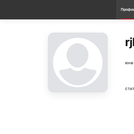
Профи
r
ИНФ
СТА