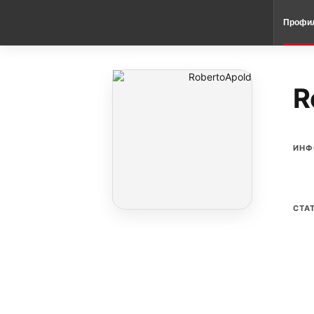
Профи
R
ИНФ
СТА