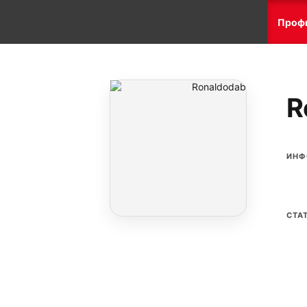
Проф
R
ИНФ
СТА