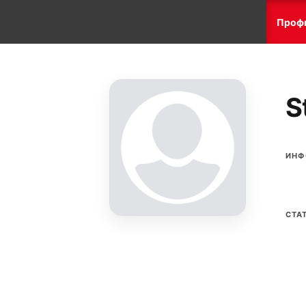
Проф
S
ИНФ
СТА