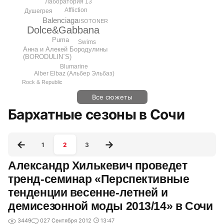
Лаборатория 13
Affliction
Душегрея
Balenciaga
ISOTONER
Dolce&Gabbana
Puma
Swims
Анна и Алекей Бородулины
(BORODULIN`S)
Blumarine
Alber Elbaz (Альбер Эльбаз)
Rock & Republic
Все сюжеты
Бархатные сезоны в Сочи
1
2
3
Александр Хилькевич проведет
тренд-семинар «Перспективные
тенденции весенне-летней и
демисезонной моды 2013/14» в Сочи
3449
0
27 Сентября 2012
13:47