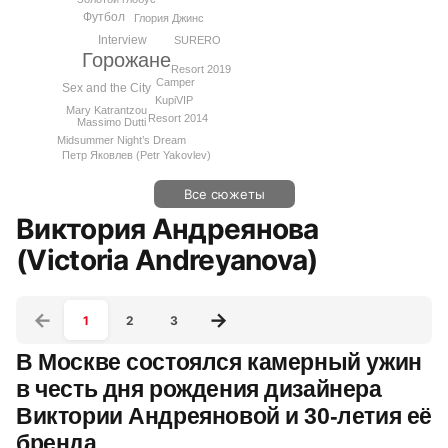
Футбол
Глория Джинс
Interview
SURERO
Горожане
Resort 2019
Camper
Sex and the City
KupiVIP
Mary Katrantzou
Resort 2014
Massimo Dutti
Midsummer Night’s Dream
Петр Яковлев (Petr Yakovlev)
Все сюжеты
Виктория Андреянова
(Victoria Andreyanova)
1
2
3
В Москве состоялся камерный ужин
в честь дня рождения дизайнера
Виктории Андреяновой и 30-летия её
бренда