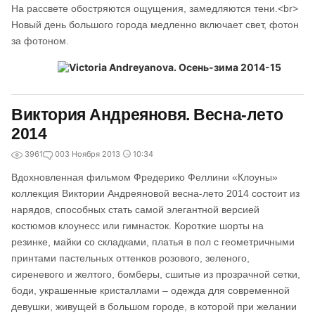
На рассвете обостряются ощущения, замедляются тени.<br>
Новый день большого города медленно включает свет, фотон
за фотоном.
Виктория Андреяновя. Весна-лето
2014
3961
0
03 Ноября 2013
10:34
Вдохновленная фильмом Фредерико Феллини «Клоуны»
коллекция Виктории Андреяновой весна-лето 2014 состоит из
нарядов, способных стать самой элегантной версией
костюмов клоунесс или гимнасток. Короткие шорты на
резинке, майки со складками, платья в пол с геометричными
принтами пастельных оттенков розового, зеленого,
сиреневого и желтого, бомберы, сшитые из прозрачной сетки,
боди, украшенные кристаллами – одежда для современной
девушки, живущей в большом городе, в которой при желании