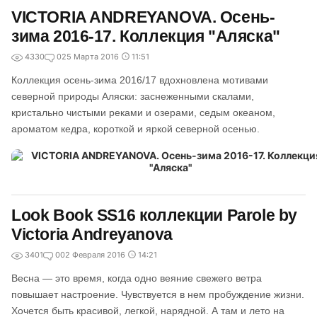
VICTORIA ANDREYANOVA. Осень-
зима 2016-17. Коллекция "Аляска"
4330
0
25 Марта 2016
11:51
Коллекция осень-зима 2016/17 вдохновлена мотивами
северной природы Аляски: заснеженными скалами,
кристально чистыми реками и озерами, седым океаном,
ароматом кедра, короткой и яркой северной осенью.
Look Book SS16 коллекции Parole by
Viсtoria Andreyanova
3401
0
02 Февраля 2016
14:21
Весна — это время, когда одно веяние свежего ветра
повышает настроение. Чувствуется в нем пробуждение жизни.
Хочется быть красивой, легкой, нарядной. А там и лето на