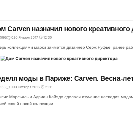
м Carven назначил нового креативного
586
0
20 Января 2017
12:35
ерь коллекциями марки займется дизайнер Серж Руфье, ранее работ
деля моды в Париже: Carven. Весна-лет
163
0
03 Октября 2016
21:11
ксис Марсьяль и Адриан Кайядо сделали изучение наследия мада
ией своей новой коллекции.