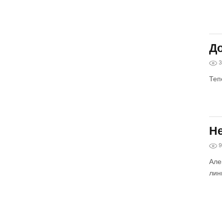
До
3
Теп
Не
9
Але
лин