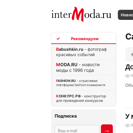
Ново
C
TOP
Babushkin.ru
- фотограф
красивых событий
MODA.RU
- новости
До
моды с 1996 года
5
FASHION.RU
- отраслевая
платформа fashion комьюнити
Объ
КОНКУРС.РФ
- конструктор
для проведения конкурсов
У 
Подписка
5