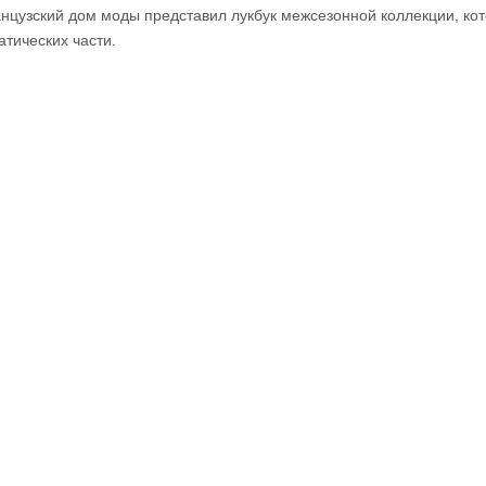
нцузский дом моды представил лукбук межсезонной коллекции, ко
атических части.