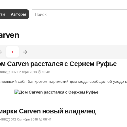
сти
Авторы
arven
1
м Carven расстался с Сержем Руфье
806
0
07 Ноября 2018
10:48
явивший себя банкротом парижский дом моды сообщил об уходе к
марки Carven новый владелец
488
0
12 Октября 2018
08:41