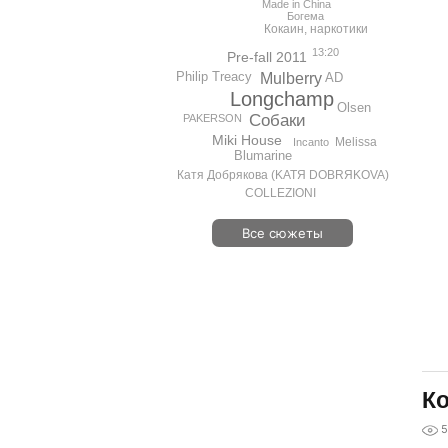
Made in China
Богема
Кокаин, наркотики
13:20
Pre-fall 2011
Philip Treacy
AD
Mulberry
Longchamp
Olsen
Собаки
PAKERSON
Miki House
Melissa
Incanto
Blumarine
Катя Добрякова (KATЯ DOBRЯKOVA)
COLLEZIONI
Все сюжеты
Ко
5