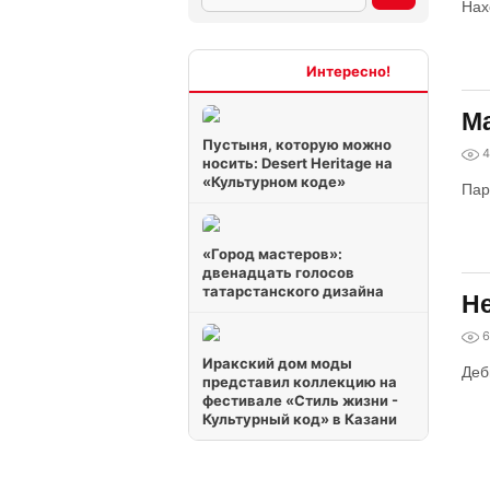
Нах
Интересно
Ма
Пустыня, которую можно
4
носить: Desert Heritage на
«Культурном коде»
Пар
«Город мастеров»:
двенадцать голосов
татарстанского дизайна
Не
6
Иракский дом моды
Деб
представил коллекцию на
фестивале «Стиль жизни -
Культурный код» в Казани