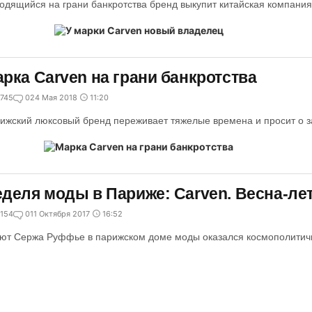
одящийся на грани банкротства бренд выкупит китайская компания I
рка Carven на грани банкротства
745
0
24 Мая 2018
11:20
ижский люксовый бренд переживает тяжелые времена и просит о з
деля моды в Париже: Carven. Весна-лет
154
0
11 Октября 2017
16:52
ют Сержа Руффье в парижском доме моды оказался космополитич