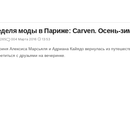
деля моды в Париже: Carven. Осень-зим
265
0
04 Марта 2016
13:53
оиня Алексиса Марсьяля и Адриана Кайядо вернулась из путешеств
ретиться с друзьями на вечеринке.