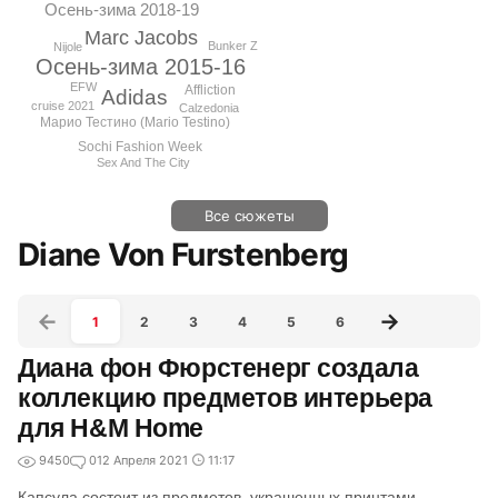
Осень-зима 2018-19
Marc Jacobs
Bunker Z
Nijole
Осень-зима 2015-16
EFW
Affliction
Adidas
cruise 2021
Calzedonia
Марио Тестино (Mario Testino)
Sochi Fashion Week
Sex And The City
Все сюжеты
Diane Von Furstenberg
1
2
3
4
5
6
Диана фон Фюрстенерг создала
коллекцию предметов интерьера
для H&M Home
9450
0
12 Апреля 2021
11:17
Капсула состоит из предметов, украшенных принтами,