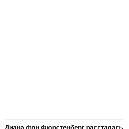
Диана фон Фюрстенберг рассталась