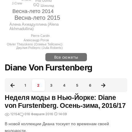
Pitti Uomo
J.Crew
GQ
Шоколад
Весна-лето 2014
Весна-лето 2015
Алена Ахмадуллина (Alena
Akhmadullina)
Pierre Cardin
Александр Рогов
Olivier Theyskens (Оливье Тейскенс)
Джулия Робертс (Julia Roberts)
Все сюжеты
Diane Von Furstenberg
1
2
3
4
5
6
Неделя моды в Нью-Йорке: Diane
von Furstenberg. Осень-зима, 2016/17
12154
0
16 Февраля 2016
14:09
В новой коллекции Диана тоскует по временам своей
молодости.