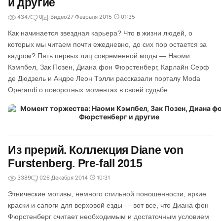
и другие
4347
0
Видео
27 Февраля 2015
01:35
Как начинается звездная карьера? Что в жизни людей, о
которых мы читаем почти ежедневно, до сих пор остается за
кадром? Пять первых лиц современной моды — Наоми
Кэмпбел, Зак Позен, Диана фон Фюрстенберг, Карлайн Серф
де Дюдзель и Андре Леон Тэлли рассказали порталу Moda
Operandi о поворотных моментах в своей судьбе.
Из прерий. Коллекция Diane von
Furstenberg. Pre-fall 2015
3389
0
26 Декабря 2014
10:31
Этнические мотивы, немного стильной поношенности, яркие
краски и сапоги для верховой езды — вот все, что Диана фон
Фюрстенберг считает необходимым и достаточным условием