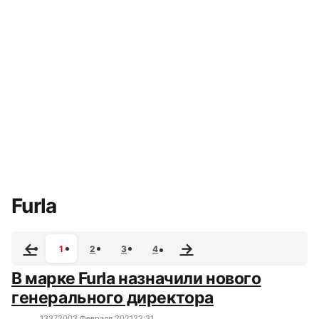
Все сюжеты
Furla
1
2
3
4
В марке Furla назначили нового
генерального директора
13372
0
03 Февраля 2021
22:31