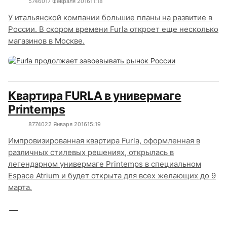
5746
0
17 Февраля 2016
11:18
У итальянской компании большие планы на развитие в
России. В скором времени Furla откроет еще несколько
магазинов в Москве.
Квартира FURLA в универмаге
Printemps
8774
0
22 Января 2016
15:19
Импровизированная квартира Furla, оформленная в
различных стилевых решениях, открылась в
легендарном универмаге Printemps в специальном
Espace Atrium и будет открыта для всех желающих до 9
марта.