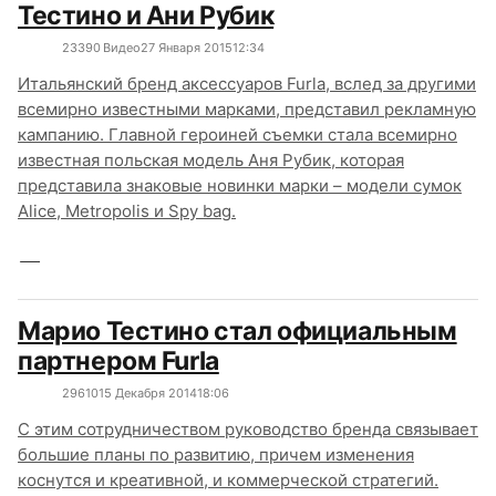
Тестино и Ани Рубик
2339
0
Видео
27 Января 2015
12:34
Итальянский бренд аксессуаров Furla, вслед за другими
всемирно известными марками, представил рекламную
кампанию. Главной героиней съемки стала всемирно
известная польская модель Аня Рубик, которая
представила знаковые новинки марки – модели сумок
Alice, Metropolis и Spy bag.
Марио Тестино стал официальным
партнером Furla
2961
0
15 Декабря 2014
18:06
С этим сотрудничеством руководство бренда связывает
большие планы по развитию, причем изменения
коснутся и креативной, и коммерческой стратегий.