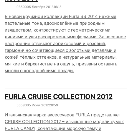
9350
0
05 Декабря 2013
16:18
В новой круизной коллекции Furla SS 2014 нежные
пастельные тона, вдохновлённые природным
изяществом, контрастируют с геометрическими
линиями и ультрасовременными формами. За весеннее
настроение отвечают абрикосовый и розовый,
гармонично сочетающиеся с золотыми деталями и
кожей тёплых оттенков, а натуральные материалы,
мягкие и бархатистые на ощупь, призваны оставить
мысли о холодной зиме позади.
FURLA CRUISE COLLECTION 2012
5658
0
05 Июля 2012
20:59
Итальянская марка аксессуаров FURLA представляет
CRUISE COLLECTION 2012 – изысканные модели сумок
FURLA CANDY, сочетающие морскую тему и