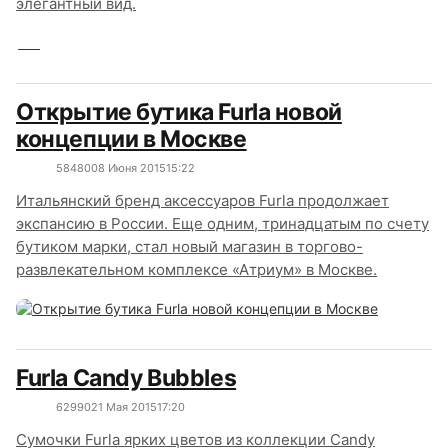
элегантный вид.
Открытие бутика Furla новой
концепции в Москве
5848
0
08 Июня 2015
15:22
Итальянский бренд аксессуаров Furla продолжает
экспансию в России. Еще одним, тринадцатым по счету
бутиком марки, стал новый магазин в торгово-
развлекательном комплексе «Атриум» в Москве.
Furla Candy Bubbles
6299
0
21 Мая 2015
17:20
Сумочки Furla ярких цветов из коллекции Candy