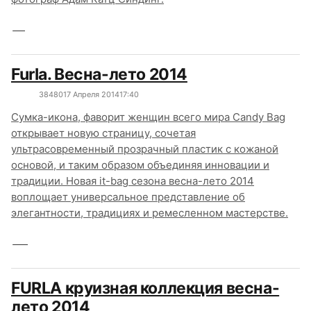
Furla. Весна-лето 2014
3848
0
17 Апреля 2014
17:40
Сумка-икона, фаворит женщин всего мира Candy Bag
открывает новую страницу, сочетая
ультрасовременный прозрачный пластик с кожаной
основой, и таким образом объединяя инновации и
традиции. Новая it-bag сезона весна-лето 2014
воплощает универсальное представление об
элегантности, традициях и ремесленном мастерстве.
FURLA круизная коллекция весна-
лето 2014