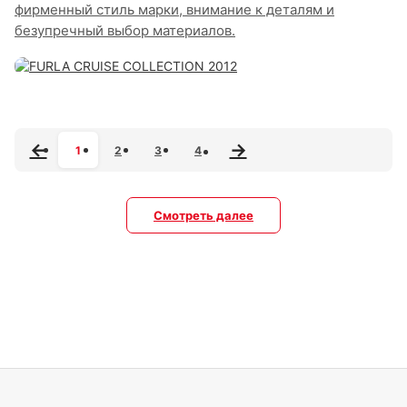
фирменный стиль марки, внимание к деталям и
безупречный выбор материалов.
1
2
3
4
Смотреть далее