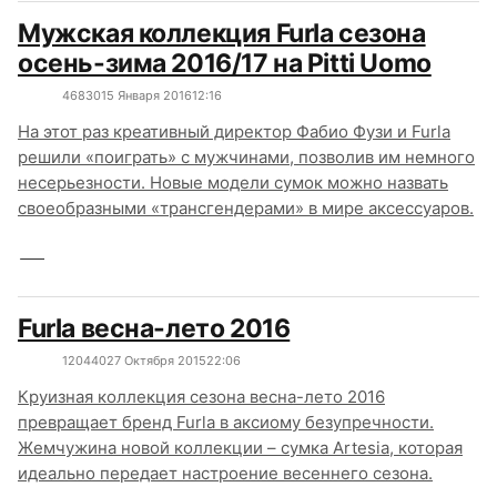
Мужская коллекция Furla сезона
осень-зима 2016/17 на Pitti Uomo
4683
0
15 Января 2016
12:16
На этот раз креативный директор Фабио Фузи и Furla
решили «поиграть» с мужчинами, позволив им немного
несерьезности. Новые модели сумок можно назвать
своеобразными «трансгендерами» в мире аксессуаров.
Furla весна-лето 2016
12044
0
27 Октября 2015
22:06
Круизная коллекция сезона весна-лето 2016
превращает бренд Furla в аксиому безупречности.
Жемчужина новой коллекции – сумка Artesia, которая
идеально передает настроение весеннего сезона.