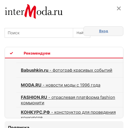
×
×
Вход
TOP
Babushkin.ru
- фотограф красивых событий
MODA.RU
- новости моды с 1996 года
FASHION.RU
- отраслевая платформа fashion
комьюнити
КОНКУРС.РФ
- конструктор для проведения
конкурсов
Подписка