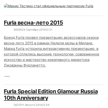
Furla весна-лето 2015
3609
0
24 Сентября 2014
22:21
Бренд Furla провел презентацию аксессуаров сезона
весна-лето 2015 в рамках Недели моды в Милане.
Марка Furla устроила интерактивную презентацию, в
которой сплелись высокие технологии, современное
искусство и мастерство креативного директора
Джованны Фурланетто.
Furla Special Edition Glamour Russia
10th Anniversary
2627
0
11 Августа 2014
22:54