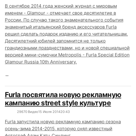
В сентябре 2014 года женский журнал с мировым
именем - Glamour - отмечает свое десятилетие в
России. По случаю такого знаменательного события
знаменитый итальянский бренд аксессуаров Furla
решил сделать подарок изданию и его читательницам.
Десятилетний юбилей запомнится не только
грандиозными празднествами, но и новой специальной
версией мини-сумочки Metropolis - Furla Special Edition
Glamour Russia 10th Anniversary.
Furla посвятила новую рекламную
кампанию street style культуре
2967
0
Видео
15 Июля 2014
20:43
Furla запустила новую рекламную кампанию сезона
осень-зима 2014-2015, которую снял известный
фотограф Адам Катц Синдинг.