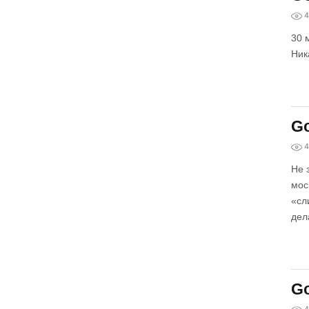
4
30 
Ник
Go
4
Не 
мос
«сл
дел
Go