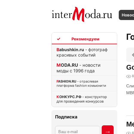
Ново
Г
TOP
Babushkin.ru
- фотограф
красивых событий
MODA.RU
- новости
Go
моды с 1996 года
8
FASHION.RU
- отраслевая
платформа fashion комьюнити
Сли
MB
КОНКУРС.РФ
- конструктор
для проведения конкурсов
Подписка
Me
6