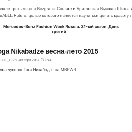
ачале третьего дня Bezgraniz Couture и Британская Высшая Школа
rABLE Future, целью которого является научиться ценить красоту 
ga Nikabadze весна-лето 2015
144
0
28 Октября 2014
17:31
лна чувств» Гоги Никабадзе на MBFWR