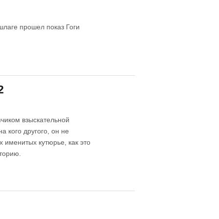
шлаге прошел показ Гоги
2
мчиком взыскательной
а кого другого, он не
х именитых кутюрье, как это
торию.