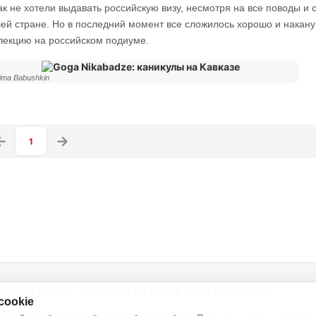
ак не хотели выдавать российскую визу, несмотря на все поводы и 
ей стране. Но в последний момент все сложилось хорошо и накану
лекцию на российском подиуме.
Dima Babushkin
1
ратная связь
Реклама на сайте
F.A.Q.
О нас
cookie
Электронное СМИ рег. № 77-4978. Перепечатка текстов - только с активной