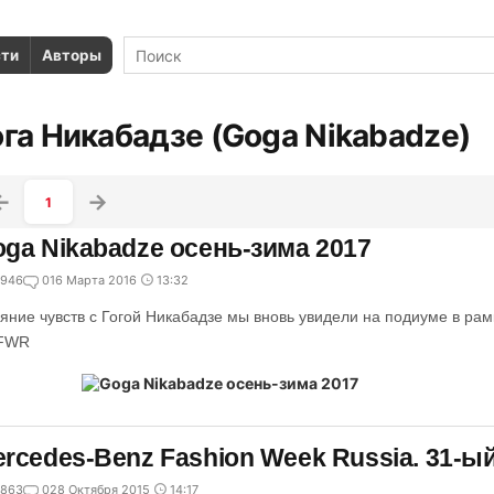
сти
Авторы
ога Никабадзе (Goga Nikabadze)
1
ga Nikabadze осень-зима 2017
946
0
16 Марта 2016
13:32
яние чувств с Гогой Никабадзе мы вновь увидели на подиуме в ра
FWR
rcedes-Benz Fashion Week Russia. 31-ый
863
0
28 Октября 2015
14:17