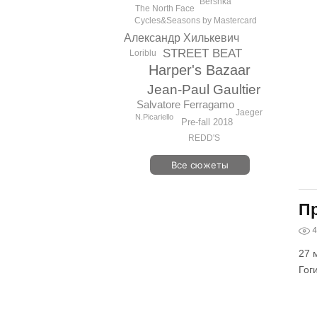
Bershka
The North Face
Cycles&Seasons by Mastercard
Александр Хилькевич
STREET BEAT
Loriblu
Harper's Bazaar
Jean-Paul Gaultier
Salvatore Ferragamo
Jaeger
N.Picariello
Pre-fall 2018
REDD'S
Все сюжеты
Пр
4
27 
Гог