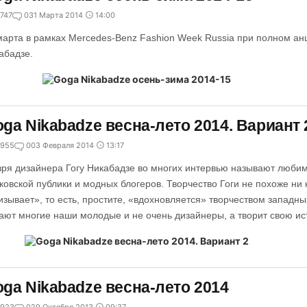
747
0
31 Марта 2014
14:00
марта в рамках Mercedes-Benz Fashion Week Russia при полном ан
абадзе.
ga Nikabadze весна-лето 2014. Вариант 
955
0
03 Февраля 2014
13:17
зря дизайнера Гогу Никабадзе во многих интервью называют люби
ковской публики и модных блогеров. Творчество Гоги не похоже ни н
изывает», то есть, простите, «вдохновляется» творчеством западны
ают многие наши молодые и не очень дизайнеры, а творит свою ис
ga Nikabadze весна-лето 2014