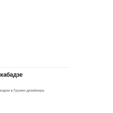
икабадзе
ездом в Грузию дизайнера