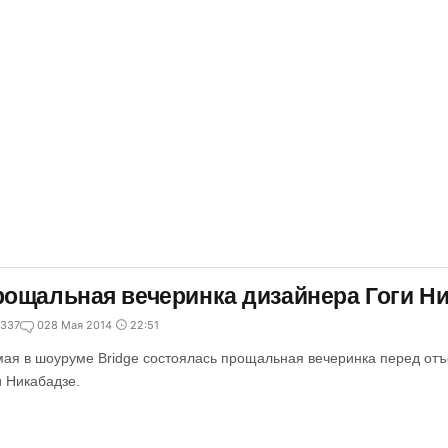
ощальная вечеринка дизайнера Гоги Н
337
0
28 Мая 2014
22:51
мая в шоуруме Bridge состоялась прощальная вечеринка перед отъ
и Никабадзе.