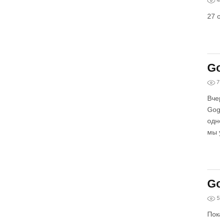
4
27 
Go
7
Вче
Gog
одн
мы 
Go
5
Пок