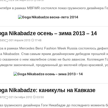
923
0
29 Октября 2013
09:37
октября в рамках MBFWR состоялся показ грузинского дизайнера Го
ga Nikabadze осень – зима 2013 – 14
585
0
01 Апреля 2013
17:48
ра в рамках Mercedes Benz Fashion Week Russia состоялось дефил
a Nikabadze. Став самым ярким дизайнерским дебюдом прошлой нед
о сказанное о нем хвалебное слово не было авансом. Коллекция Г
увидели законченный, продуманный до мелочей образ красивой, у
ga Nikabadze: каникулы на Кавказе
672
0
21 Октября 2012
03:50
аз грузинского дизайнера Гоги Никабадзе до последнего момента б