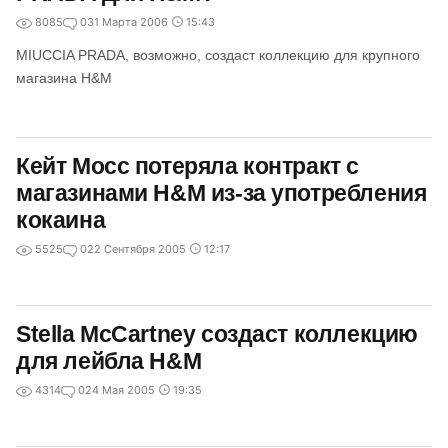
8085
0
31 Марта 2006
15:43
MIUCCIA PRADA, возможно, создаст коллекцию для крупного
магазина H&M
Кейт Мосс потеряла контракт с
магазинами H&M из-за употребления
кокаина
5525
0
22 Сентября 2005
12:17
Stella McCartney создаст коллекцию
для лейбла H&M
4314
0
24 Мая 2005
19:35