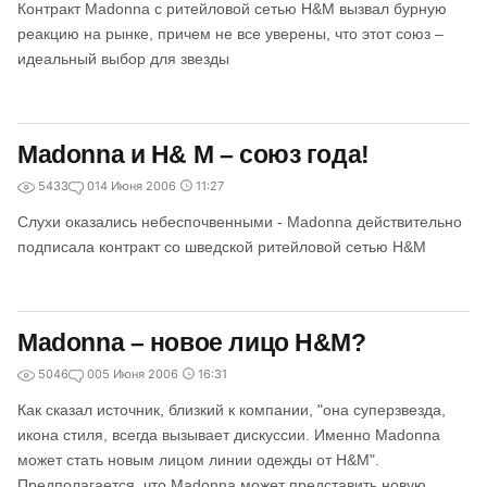
Контракт Madonna с ритейловой сетью H&M вызвал бурную
реакцию на рынке, причем не все уверены, что этот союз –
идеальный выбор для звезды
Madonna и H& M – союз года!
5433
0
14 Июня 2006
11:27
Слухи оказались небеспочвенными - Madonna действительно
подписала контракт со шведской ритейловой сетью H&M
Madonna – новое лицо H&M?
5046
0
05 Июня 2006
16:31
Как сказал источник, близкий к компании, "она суперзвезда,
икона стиля, всегда вызывает дискуссии. Именно Madonna
может стать новым лицом линии одежды от H&M".
Предполагается, что Madonna может представить новую