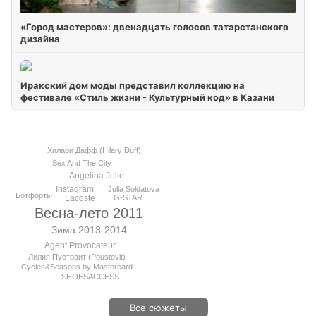
«Город мастеров»: двенадцать голосов татарстанского
дизайна
Иракский дом моды представил коллекцию на
фестивале «Стиль жизни - Культурный код» в Казани
Хилари Дафф (Hilary Duff)
Sex And The City
Angelina Jolie
Instagram
Julia Soldatova
Ботфорты
G-STAR
Lacoste
Весна-лето 2011
Зима 2013-2014
Agent Provocateur
Лилия Пустовит (Poustovit)
Cycles&Seasons by Mastercard
SHOESACCESS
Все сюжеты