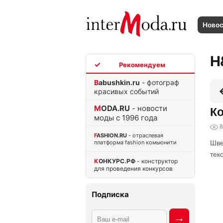
Ново
H
TOP
Babushkin.ru
- фотограф
красивых событий
MODA.RU
- новости
Ко
моды с 1996 года
8
FASHION.RU
- отраслевая
платформа fashion комьюнити
Шве
тек
КОНКУРС.РФ
- конструктор
для проведения конкурсов
Подписка