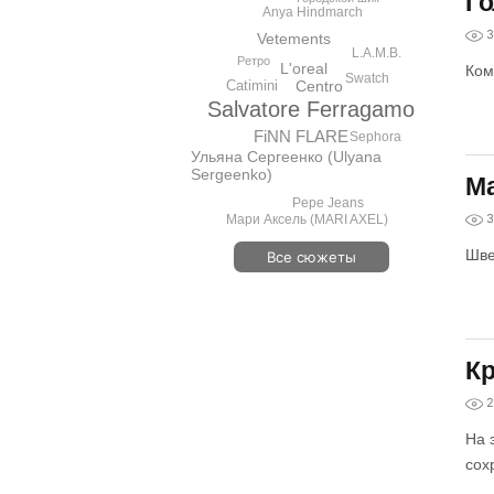
Го
Anya Hindmarch
3
Vetements
L.A.M.B.
Ретро
L'oreal
Ком
Swatch
Catimini
Centro
Salvatore Ferragamo
FiNN FLARE
Sephora
Ульяна Сергеенко (Ulyana
Sergeenko)
Ма
Pepe Jeans
3
Мари Аксель (MARI AXEL)
Шве
Все сюжеты
Кр
2
На 
сох