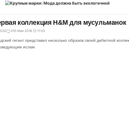
рвая коллекция H&M для мусульманок
532
0
10 Мая 2018
11:03
дский гигант представил несколько образов своей дебютной колле
оведующим ислам.