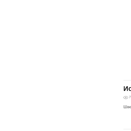
Ис
7
Шве