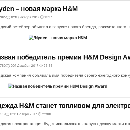
yden – новая марка H&M
965
0
28 Декабря 2017
11:37
дский ретейлер объявил о запуске нового бренда, рассчитанного 
зван победитель премии H&M Design A
760
0
01 Декабря 2017
23:53
дская компания объявила имя победителя своего ежегодного конк
ежда H&M станет топливом для электр
167
0
28 Ноября 2017
22:00
дская электростанция будет использовать старую одежду марки в к