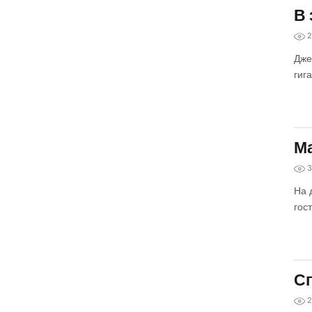
В 
2
Дже
гига
Ма
3
На 
гос
Сп
2