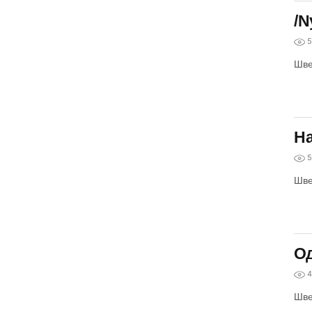
/N
5
Шве
На
5
Шве
Од
4
Шве