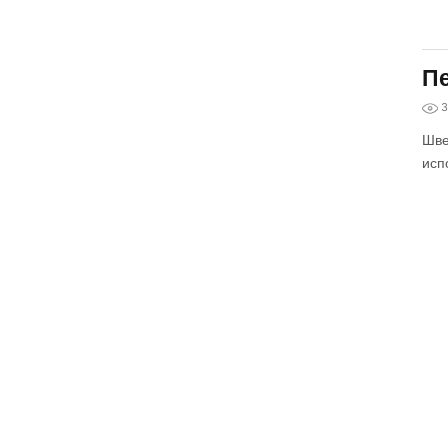
Пе
3
Шве
исп