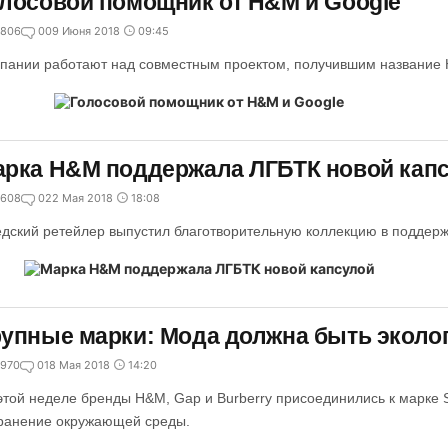
лосовой помощник от H&M и Google
806
0
09 Июня 2018
09:45
пании работают над совместным проектом, получившим название H
рка H&M поддержала ЛГБТК новой кап
608
0
22 Мая 2018
18:08
дский ретейлер выпустил благотворительную коллекцию в поддерж
упные марки: Мода должна быть эколо
970
0
18 Мая 2018
14:20
этой неделе бренды H&M, Gap и Burberry присоединились к марке St
ранение окружающей среды.