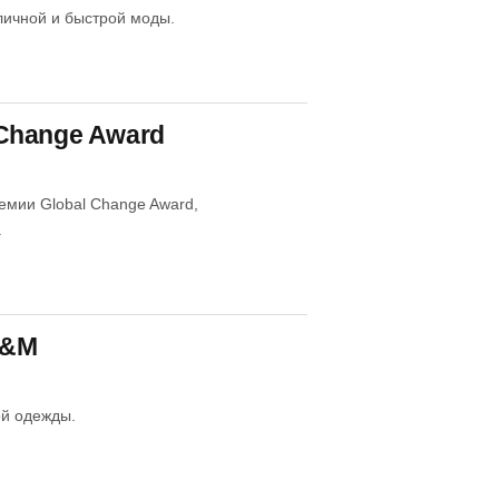
личной и быстрой моды.
Change Award
емии Global Change Award,
.
H&M
ой одежды.