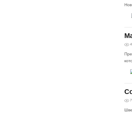
Нов
Ма
4
Пре
кот
Co
7
Шве