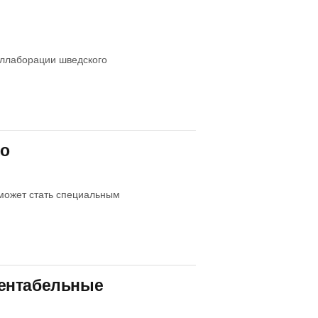
оллаборации шведского
mo
может стать специальным
рентабельные