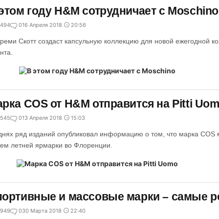
этом году H&M сотрудничает с Moschino
494
0
16 Апреля 2018
20:56
реми Скотт создаст капсульную коллекцию для новой ежегодной к
нта.
рка COS от H&M отправится на Pitti Uo
545
0
13 Апреля 2018
15:03
днях ряд изданий опубликовал информацию о том, что марка COS 
тем летней ярмарки во Флоренции.
ортивные и массовые марки – самые 
949
0
30 Марта 2018
22:40