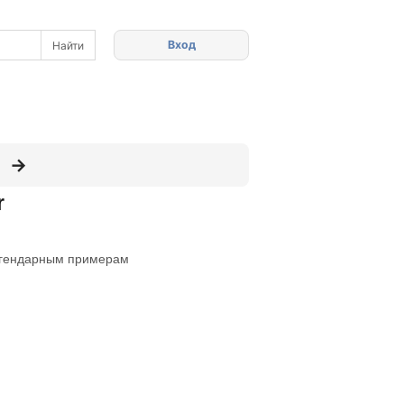
Вход
r
егендарным примерам