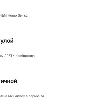
&M Home Stylist.
сулой
ку ЛГБТК-сообщества.
гичной
ella McCartney в борьбе за