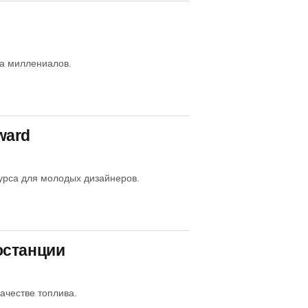
на миллениалов.
ward
урса для молодых дизайнеров.
останции
ачестве топлива.