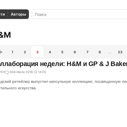
сти
Авторы
&M
1
2
3
4
5
6
7
8
…
23
ллаборация недели: H&M и GP & J Bake
101
0
04 Июля 2018
14:05
дский ретейлер выпустил капсульную коллекцию, посвященную л
стильного искусства.