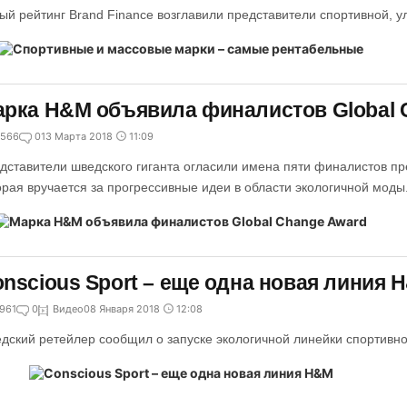
ый рейтинг Brand Finance возглавили представители спортивной, у
рка H&M объявила финалистов Global 
566
0
13 Марта 2018
11:09
дставители шведского гиганта огласили имена пяти финалистов пр
орая вручается за прогрессивные идеи в области экологичной моды
nscious Sport – еще одна новая линия 
961
0
Видео
08 Января 2018
12:08
дский ретейлер сообщил о запуске экологичной линейки спортивн