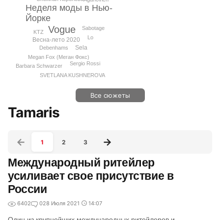
Неделя моды в Нью-
Йорке
Vogue
Sabotage
KTZ
Lo
Весна-лето 2020
Sela
Debenhams
Megan Fox (Меган Фокс)
Sergio Rossi
Barbara Schwarzer
SVETLANA KUSHNEROVA
Все сюжеты
Tamaris
1
2
3
Международный ритейлер
усиливает свое присутствие в
России
6402
0
28 Июля 2021
14:07
Один из крупнейших международных ритейлеров и