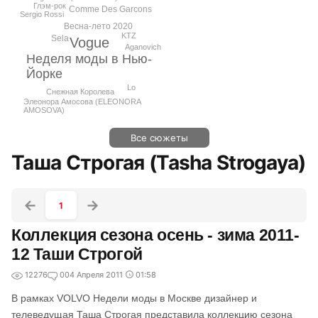
Глэм-рок
Comme Des Garcons
Sergio Rossi
Весна-лето 2020
KTZ
Sela
Vogue
Aganovich
Неделя моды в Нью-
Йорке
Lo
Снежная Королева
Элеонора Амосова (ELEONORA
AMOSOVA)
Все сюжеты
Таша Строгая (Tasha Strogaya)
1
Коллекция сезона осень - зима 2011-
12 Таши Строгой
12276
0
04 Апреля 2011
01:58
В рамках VOLVO Недели моды в Москве дизайнер и
телеведущая Таша Строгая представила коллекцию сезона