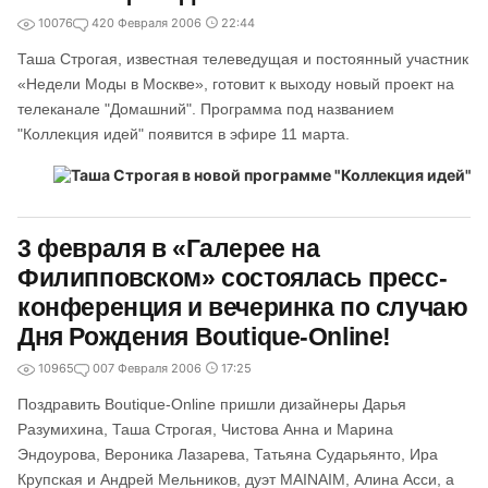
10076
4
20 Февраля 2006
22:44
Таша Строгая, известная телеведущая и постоянный участник
«Недели Моды в Москве», готовит к выходу новый проект на
телеканале "Домашний". Программа под названием
"Коллекция идей" появится в эфире 11 марта.
3 февраля в «Галерее на
Филипповском» состоялась пресс-
конференция и вечеринка по случаю
Дня Рождения Boutique-Online!
10965
0
07 Февраля 2006
17:25
Поздравить Boutique-Online пришли дизайнеры Дарья
Разумихина, Таша Строгая, Чистова Анна и Марина
Эндоурова, Вероника Лазарева, Татьяна Сударьянто, Ира
Крупская и Андрей Мельников, дуэт MAINAIM, Алина Асси, а