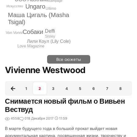
Rampage
Ungaro
Искусство
Ultimo
Маша Цигаль (Masha
Tsigal)
Deffi
Собаки
Von Vonni
Sisley
Лили Коул (Lily Cole)
Love Magazine
Все сюжеты
Vivienne Westwood
1
2
3
4
5
6
7
8
9
Снимается новый фильм о Вивьен
Вествуд
4558
0
18 Декабря 2017
11:59
В марте будущего года в большой прокат выйдет новая
документальная картина, посвященная жизни, творчеству и