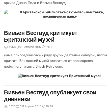
архива Джона Пила и Вивьен Вествуд.
Вивьен Вествуд критикует
Британский музей
4051
0
11 Апреля 2016
17:53
Дама присоединилась к ряду других деятелей культуры, чтобы
призвать Британский музей отказаться от спонсорства
нефтяного гиганта British Petroleum.
Вивьен Вествуд опубликует свои
дневники
6526
0
11 Апреля 2016
10:38