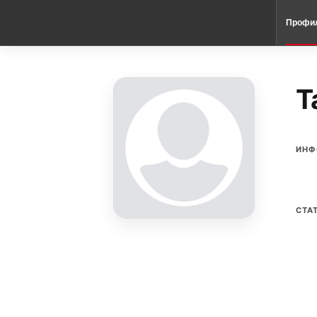
Профи
T
ИНФ
СТА