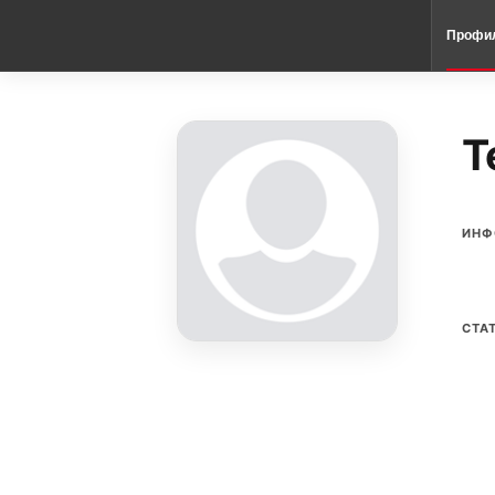
Профи
T
ИНФ
СТА