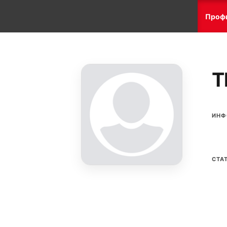
Проф
T
ИНФ
СТА