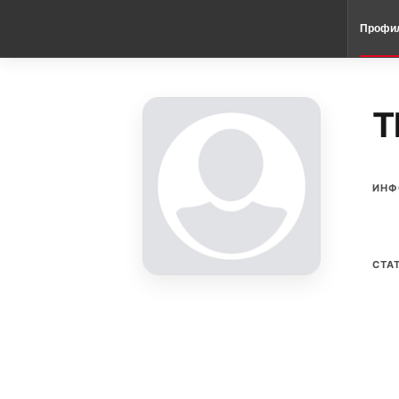
Профи
T
ИНФ
СТА