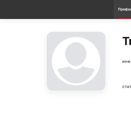
Профи
T
ИНФ
СТА