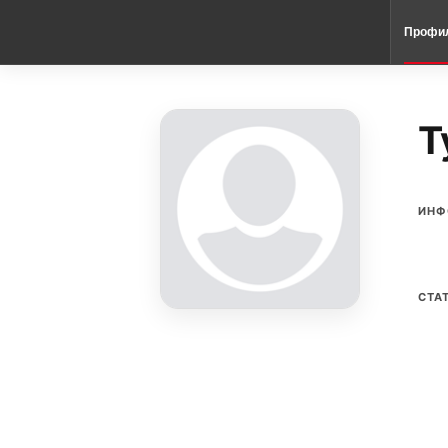
Профи
T
ИНФ
СТА