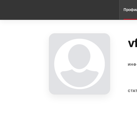
Профи
v
ИНФ
СТА