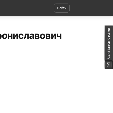
Войти
рониславович